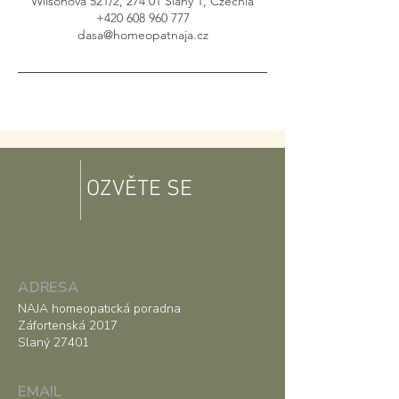
Wilsonova 521/2, 274 01 Slaný 1, Czechia
+420 608 960 777
dasa@homeopatnaja.cz
OZVĚTE SE
ADRESA
NAJA homeopatická poradna
Záfortenská 2017
Slaný 27401
EMAIL