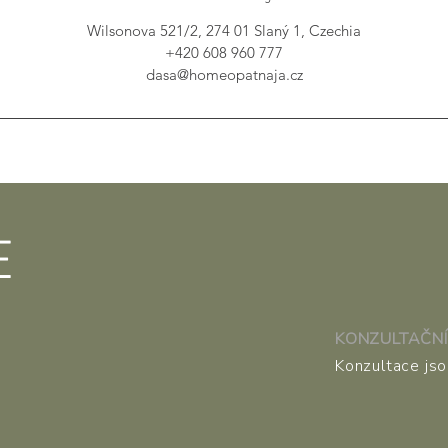
Wilsonova 521/2, 274 01 Slaný 1, Czechia
+420 608 960 777
dasa@homeopatnaja.cz
E
KONZULTAČNÍ
Konzultace js